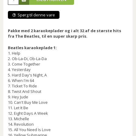
Spørg til denne vare
Pakke med 2 karaokeplader og i alt 32 af de største hits
fra The Beatles, til en super skarp pris.
Beatles karaokeplade 1:
1. Help
2. Ob-La-Di, Ob-La-Da
3. Come Together
4. Yesterday
5. Hard Day's Night, A
6. When I'm 64
7. Ticket To Ride
8. Twist And Shout
9. Hey Jude
10. Can't Buy Me Love
11. Let It Be
12. Eight Days A Week
13. Michelle
14. Revolution
15. All You Need Is Love
16. Yellow Submarine