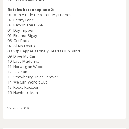
Betales karaokeplade 2:
01. With A Little Help From My Friends
02. Penny Lane
03. Back In The USSR
04. Day Tripper
05. Eleanor Rigby
06. Get Back
07. All My Loving
08. Sgt. Pepper's Lonely Hearts Club Band
09. Drive My Car
10. Lady Madonna
11. Norwegian Wood
12. Taxman
13. Strawberry Fields Forever
14. We Can Work It Out
15. Rocky Raccoon
16. Nowhere Man
Varenr.:
K7079