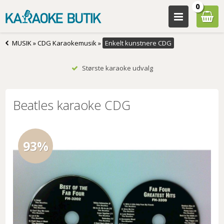
0
MUSIK
»
CDG Karaokemusik
»
Enkelt kunstnere CDG
Største karaoke udvalg
Beatles karaoke CDG
93%