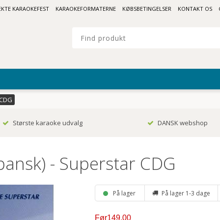
FEKTE KARAOKEFEST
KARAOKEFORMATERNE
KØBSBETINGELSER
KONTAKT OS
 CDG
Største karaoke udvalg
DANSK webshop
Spansk) - Superstar CDG
På lager
På lager 1-3 dage
Før149,00