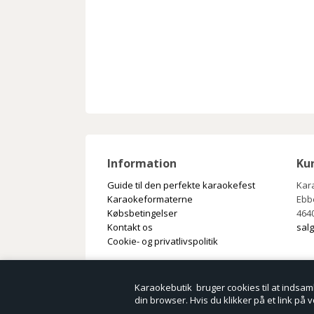
Information
Ku
Guide til den perfekte karaokefest
Kar
Karaokeformaterne
Ebb
Købsbetingelser
464
Kontakt os
sal
Cookie- og privatlivspolitik
Karaokebutik bruger cookies til at indsamle
din browser. Hvis du klikker på et link på 