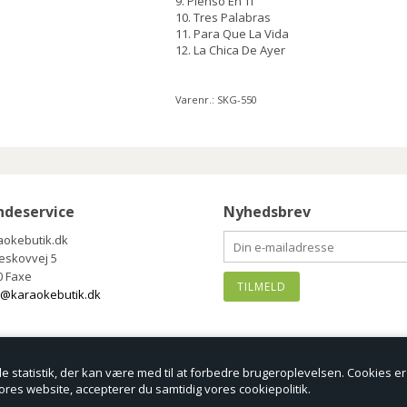
9. Pienso En Ti
10. Tres Palabras
11. Para Que La Vida
12. La Chica De Ayer
Varenr.:
SKG-550
ndeservice
Nyhedsbrev
aokebutik.dk
eskovvej 5
0 Faxe
g@karaokebutik.dk
 statistik, der kan være med til at forbedre brugeroplevelsen. Cookies er v
vores website, accepterer du samtidig vores cookiepolitik.