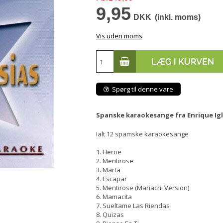
9,95
DKK
(inkl. moms)
Vis uden moms
Spørg til denne vare
Spanske karaokesange fra Enrique Igl
Ialt 12 spamske karaokesange
1. Heroe
2. Mentirose
3. Marta
4. Escapar
5. Mentirose (Mariachi Version)
6. Mamacita
7. Sueltame Las Riendas
8. Quizas