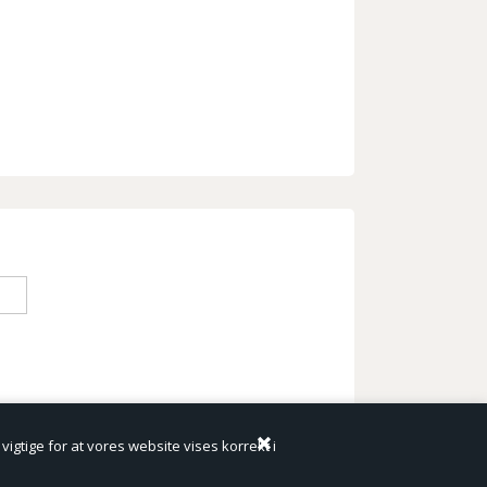
igtige for at vores website vises korrekt i
Bewise