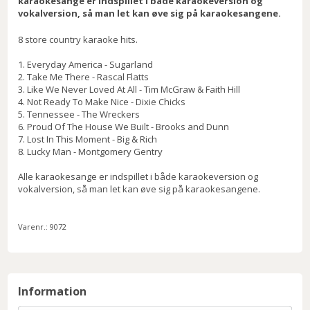
karaokesange er indspillet i både karaokeversion og
vokalversion, så man let kan øve sig på karaokesangene.
8 store country karaoke hits.
1. Everyday America - Sugarland
2. Take Me There - Rascal Flatts
3. Like We Never Loved At All - Tim McGraw & Faith Hill
4. Not Ready To Make Nice - Dixie Chicks
5. Tennessee - The Wreckers
6. Proud Of The House We Built - Brooks and Dunn
7. Lost In This Moment - Big & Rich
8. Lucky Man - Montgomery Gentry
Alle karaokesange er indspillet i både karaokeversion og
vokalversion, så man let kan øve sig på karaokesangene.
Varenr.:
9072
Information