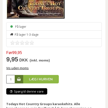
På lager
På lager 1-3 dage
Før99,95
9,95
DKK
(inkl. moms)
Vis uden moms
Spørg til denne vare
Todays Hot Country Groups karaokehits. Alle