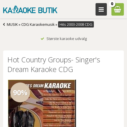
0
MUSIK
»
CDG Karaokemusik
»
Hits 2003-2008 CDG
Største karaoke udvalg
Hot Country Groups- Singer's
Dream Karaoke CDG
90%