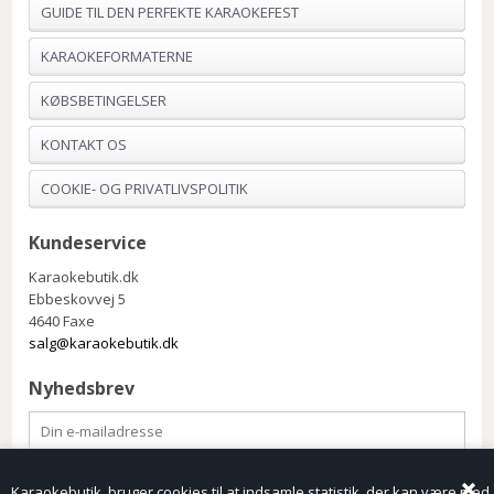
GUIDE TIL DEN PERFEKTE KARAOKEFEST
KARAOKEFORMATERNE
KØBSBETINGELSER
KONTAKT OS
COOKIE- OG PRIVATLIVSPOLITIK
Kundeservice
Karaokebutik.dk
Ebbeskovvej 5
4640 Faxe
salg@karaokebutik.dk
Nyhedsbrev
Karaokebutik bruger cookies til at indsamle statistik, der kan være med