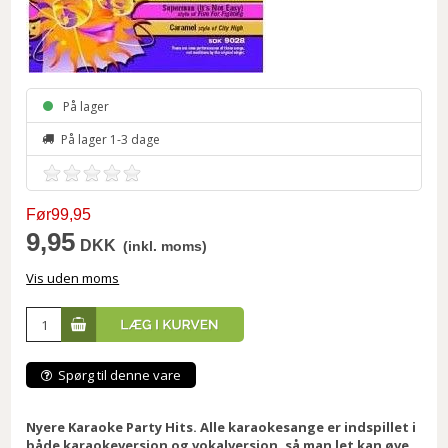
På lager
På lager 1-3 dage
Før99,95
9,95
DKK
(inkl. moms)
Vis uden moms
Spørg til denne vare
Nyere Karaoke Party Hits. Alle karaokesange er indspillet i
både karaokeversion og vokalversion, så man let kan øve