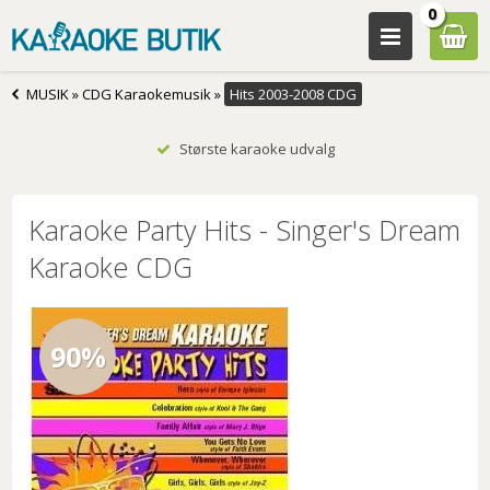
0
MUSIK
»
CDG Karaokemusik
»
Hits 2003-2008 CDG
Største karaoke udvalg
Karaoke Party Hits - Singer's Dream
Karaoke CDG
90%