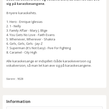
sig på karaokesangene.
8 nyere karaokehits.
1. Hero - Enrique Iglesias
2. 1 - Nelly
3. Family Affair - Mary J. Blige
4. You Gets No Love - Faith Evans
5. Whenever, Wherever - Shakira
6. Girls, Girls, Girls - Jay-Z
7. Superman (It's Not Easy) - Five For Fighting
8. Caramel - City High
Alle karaokesange er indspillet i både karaokeversion og
vokalversion, så man let kan øve sig på karaokesangene.
Varenr.:
9028
Information