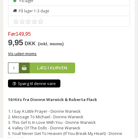
På lager
På lager 1-3 dage
Før149,95
9,95
DKK
(inkl. moms)
Vis uden moms
Spørg til denne vare
16 Hits fra Dionne Warwick & Roberta Flack
1. I Say A Little Prayer - Dionne Warwick
2. Message To Michael - Dionne Warwick
3. This Girl Is In Love With You - Dionne Warwick
4. Valley Of The Dolls - Dionne Warwick
5. Youll Never Get To Heaven (If You Break My Heart) - Dionne