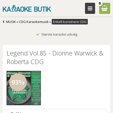
0
MUSIK
»
CDG Karaokemusik
»
Enkelt kunstnere CDG
Største karaoke udvalg
Legend Vol.85 - Dionne Warwick &
Roberta CDG
93%