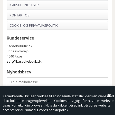
KØBSBETINGELSER
KONTAKT OS
COOKIE- OG PRIVATLIVSPOLITIK
Kundeservice
Karaokebutik.dk
Ebbeskovvej 5
4640 Faxe
salg@karaokebutik.dk
Nyhedsbrev
Karaokebutik bruger cookies til at indsamle statistik, der kan være med
til at forbedre brugeroplevelsen. Cookies er vigtige for at vores website
vises korrekt i din browser. Hvis du klikker på et link på vores website,
accepterer du samtidig vores cookiepolitik.
Bewise