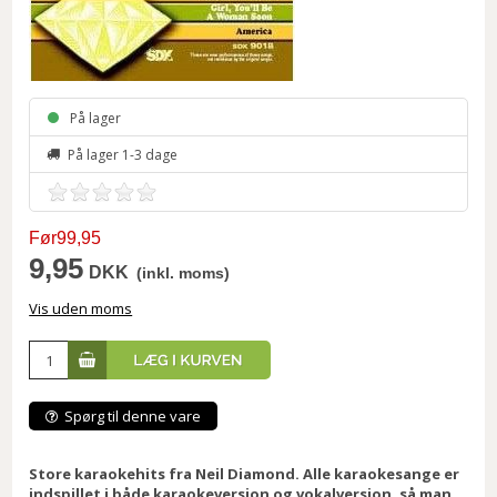
På lager
På lager 1-3 dage
Før99,95
9,95
DKK
(inkl. moms)
Vis uden moms
Spørg til denne vare
Store karaokehits fra Neil Diamond. Alle karaokesange er
indspillet i både karaokeversion og vokalversion, så man