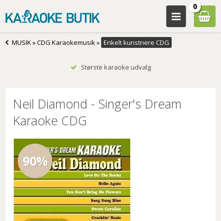
0
MUSIK
»
CDG Karaokemusik
»
Enkelt kunstnere CDG
Største karaoke udvalg
Neil Diamond - Singer's Dream
Karaoke CDG
90%