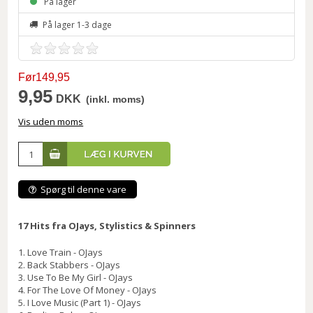
På lager
På lager 1-3 dage
Før149,95
9,95
DKK
(inkl. moms)
Vis uden moms
Spørg til denne vare
17 Hits fra OJays, Stylistics & Spinners
1. Love Train - OJays
2. Back Stabbers - OJays
3. Use To Be My Girl - OJays
4. For The Love Of Money - OJays
5. I Love Music (Part 1) - OJays