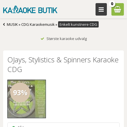
0
MUSIK
»
CDG Karaokemusik
»
Enkelt kunstnere CDG
Største karaoke udvalg
OJays, Stylistics & Spinners Karaoke
CDG
93%