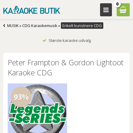
0
MUSIK
»
CDG Karaokemusik
»
Enkelt kunstnere CDG
Største karaoke udvalg
Peter Frampton & Gordon Lightoot
Karaoke CDG
93%