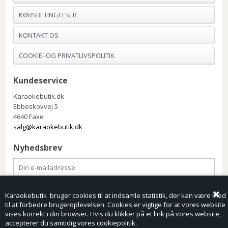
KØBSBETINGELSER
KONTAKT OS
COOKIE- OG PRIVATLIVSPOLITIK
Kundeservice
Karaokebutik.dk
Ebbeskovvej 5
4640 Faxe
salg@karaokebutik.dk
Nyhedsbrev
Karaokebutik bruger cookies til at indsamle statistik, der kan være med
til at forbedre brugeroplevelsen. Cookies er vigtige for at vores website
vises korrekt i din browser. Hvis du klikker på et link på vores website,
accepterer du samtidig vores cookiepolitik.