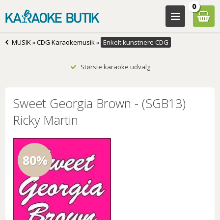
0
MUSIK
»
CDG Karaokemusik
»
Enkelt kunstnere CDG
Største karaoke udvalg
Sweet Georgia Brown - (SGB13)
Ricky Martin
80%