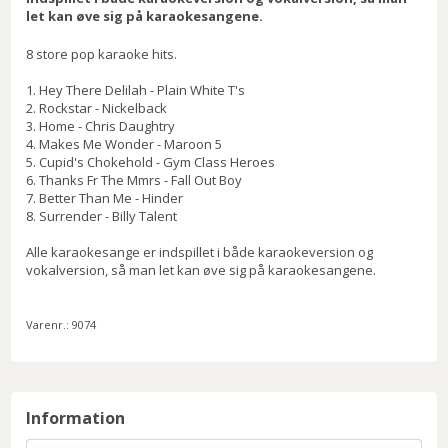
let kan øve sig på karaokesangene.
8 store pop karaoke hits.
1. Hey There Delilah - Plain White T's
2. Rockstar - Nickelback
3. Home - Chris Daughtry
4. Makes Me Wonder - Maroon 5
5. Cupid's Chokehold - Gym Class Heroes
6. Thanks Fr The Mmrs - Fall Out Boy
7. Better Than Me - Hinder
8. Surrender - Billy Talent
Alle karaokesange er indspillet i både karaokeversion og
vokalversion, så man let kan øve sig på karaokesangene.
Varenr.:
9074
Information