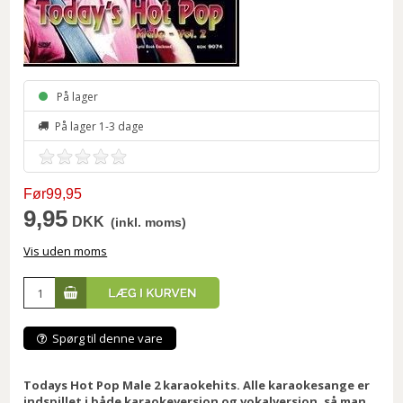
På lager
På lager 1-3 dage
Før99,95
9,95
DKK
(inkl. moms)
Vis uden moms
Spørg til denne vare
Todays Hot Pop Male 2 karaokehits. Alle karaokesange er
indspillet i både karaokeversion og vokalversion, så man