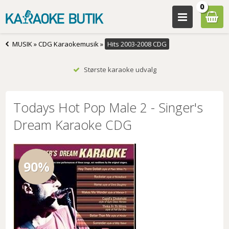
0
MUSIK
»
CDG Karaokemusik
»
Hits 2003-2008 CDG
Største karaoke udvalg
Todays Hot Pop Male 2 - Singer's
Dream Karaoke CDG
90%