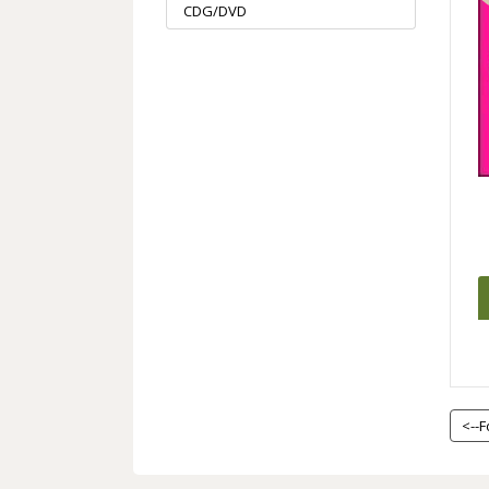
CDG/DVD
<--F