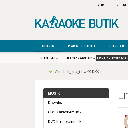
GUIDE TIL DEN PER
MUSIK
PAKKETILBUD
UDSTYR
MUSIK
»
CDG Karaokemusik
»
Enkelt kunstnere
Altid billig fragt fra 49 DKK
En
MUSIK
Download
CDG Karaokemusik
DVD Karaokemusik