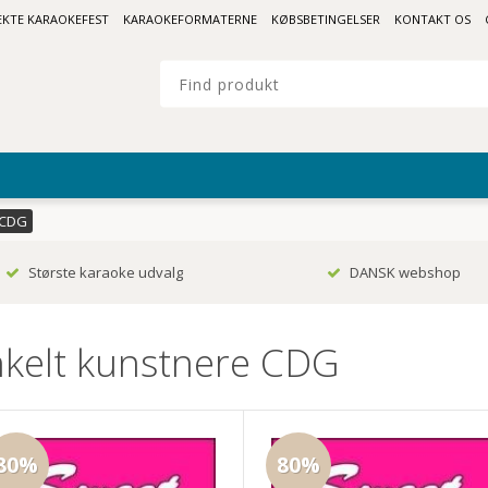
FEKTE KARAOKEFEST
KARAOKEFORMATERNE
KØBSBETINGELSER
KONTAKT OS
 CDG
Største karaoke udvalg
DANSK webshop
kelt kunstnere CDG
80%
80%